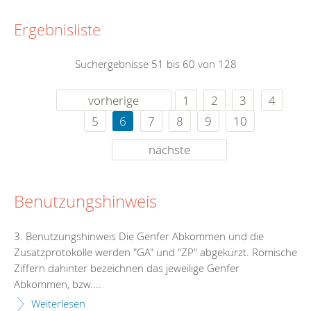
Ergebnisliste
Suchergebnisse 51 bis 60 von 128
vorherige
1
2
3
4
5
6
7
8
9
10
nächste
Benutzungshinweis
3. Benutzungshinweis Die Genfer Abkommen und die
Zusatzprotokolle werden "GA" und "ZP" abgekürzt. Römische
Ziffern dahinter bezeichnen das jeweilige Genfer
Abkommen, bzw....
Weiterlesen