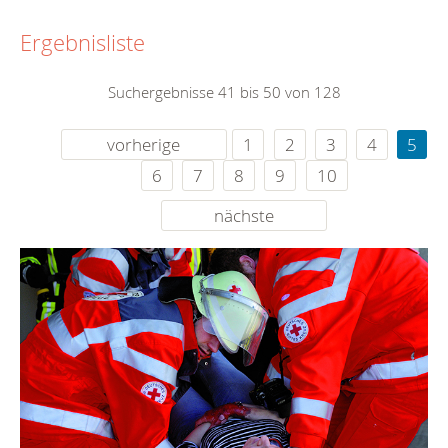
Ergebnisliste
Suchergebnisse 41 bis 50 von 128
vorherige
1
2
3
4
5
6
7
8
9
10
nächste