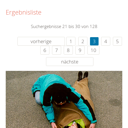
Ergebnisliste
Suchergebnisse 21 bis 30 von 128
vorherige
1
2
3
4
5
6
7
8
9
10
nächste