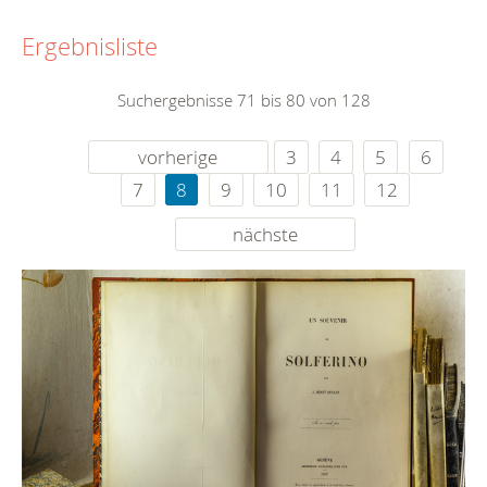
Ergebnisliste
Suchergebnisse 71 bis 80 von 128
vorherige
3
4
5
6
7
8
9
10
11
12
nächste