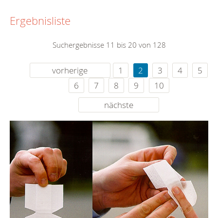
Ergebnisliste
Suchergebnisse 11 bis 20 von 128
vorherige
1
2
3
4
5
6
7
8
9
10
nächste