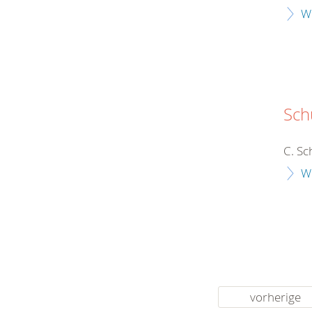
W
Sch
C. Sc
W
vorherige