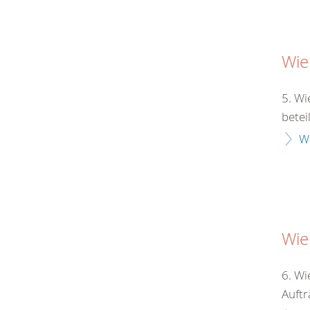
Wie
5. Wi
betei
W
Wie
6. Wi
Auftr