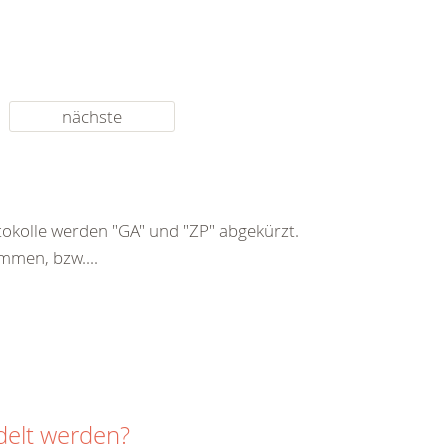
nächste
kolle werden "GA" und "ZP" abgekürzt.
mmen, bzw....
delt werden?