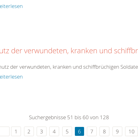
eiterlesen
utz der verwundeten, kranken und schiffb
hutz der verwundeten, kranken und schiffbrüchigen Soldat
eiterlesen
Suchergebnisse 51 bis 60 von 128
1
2
3
4
5
6
7
8
9
10