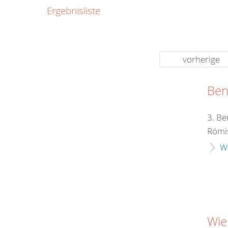
0800
Ergebnisliste
00
Infos fü
kostenf
rund um d
vorherige
Ben
3. Be
Römis
W
Wie