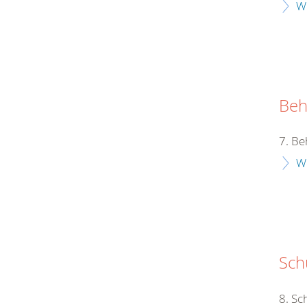
W
Beh
7. Be
W
Schu
8. Sc