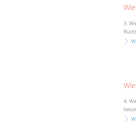
Wie
3. Wi
Rücksi
W
Wie
4. Wi
beson
W