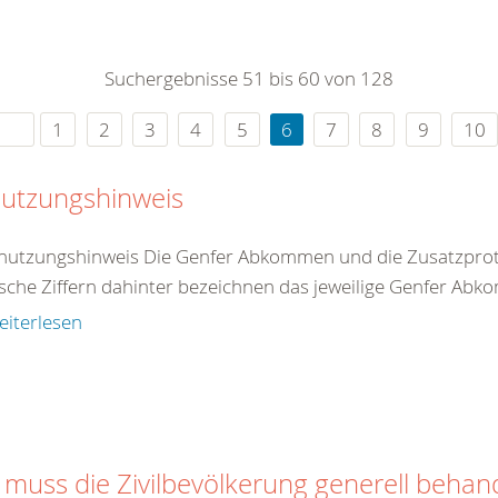
0
365
0
r Sie
Suchergebnisse 51 bis 60 von 128
rei
ie Uhr
1
2
3
4
5
6
7
8
9
10
utzungshinweis
nutzungshinweis Die Genfer Abkommen und die Zusatzproto
che Ziffern dahinter bezeichnen das jeweilige Genfer Abko
eiterlesen
 muss die Zivilbevölkerung generell behan