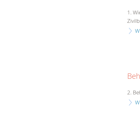
1. Wi
Zivil
W
Beh
2. Be
W