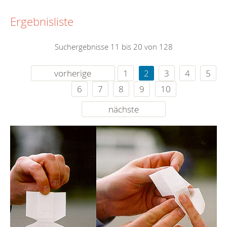
Ergebnisliste
Suchergebnisse 11 bis 20 von 128
vorherige
1
2
3
4
5
6
7
8
9
10
nächste