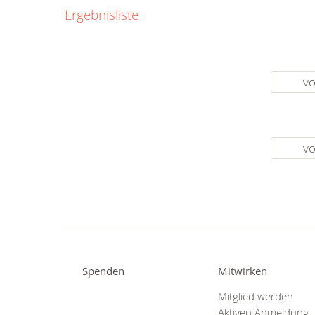
0800
Ergebnisliste
00
Infos fü
kostenf
rund um d
vo
vo
Spenden
Mitwirken
Mitglied werden
Aktiven Anmeldung