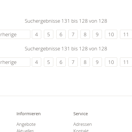
0
365
0
r Sie
Suchergebnisse 131 bis 128 von 128
rei
ie Uhr
rherige
4
5
6
7
8
9
10
11
Suchergebnisse 131 bis 128 von 128
rherige
4
5
6
7
8
9
10
11
Informieren
Service
Angebote
Adressen
Aktuelles
Kontakt