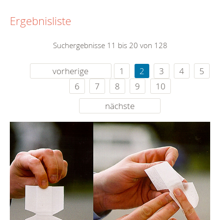
Ergebnisliste
Suchergebnisse 11 bis 20 von 128
vorherige
1
2
3
4
5
6
7
8
9
10
nächste