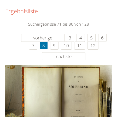
Ergebnisliste
Suchergebnisse 71 bis 80 von 128
vorherige
3
4
5
6
7
8
9
10
11
12
nächste