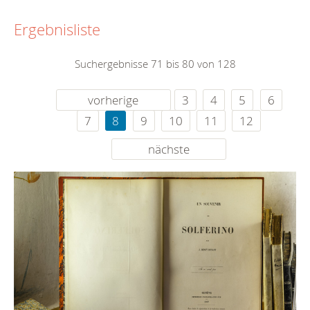
Ergebnisliste
Suchergebnisse 71 bis 80 von 128
vorherige
3
4
5
6
7
8
9
10
11
12
nächste