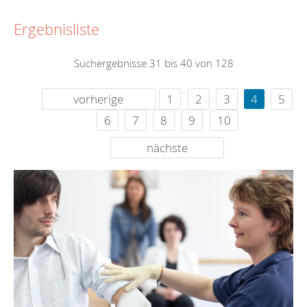
Ergebnisliste
Suchergebnisse 31 bis 40 von 128
vorherige
1
2
3
4
5
6
7
8
9
10
nächste