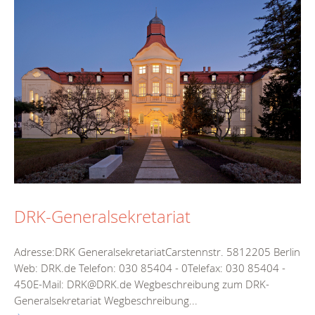
DRK-Generalsekretariat
Adresse:DRK GeneralsekretariatCarstennstr. 5812205 Berlin
Web: DRK.de Telefon: 030 85404 - 0Telefax: 030 85404 -
450E-Mail: DRK@DRK.de Wegbeschreibung zum DRK-
Generalsekretariat Wegbeschreibung...