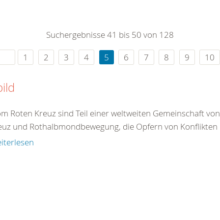
0
365
0
r Sie
Suchergebnisse 41 bis 50 von 128
rei
ie Uhr
1
2
3
4
5
6
7
8
9
10
bild
om Roten Kreuz sind Teil einer weltweiten Gemeinschaft vo
euz und Rothalbmondbewegung, die Opfern von Konflikten 
iterlesen