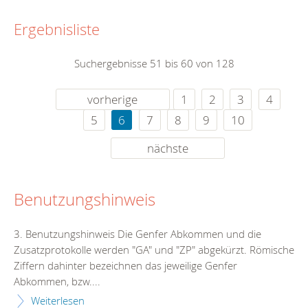
Ergebnisliste
Suchergebnisse 51 bis 60 von 128
vorherige
1
2
3
4
5
6
7
8
9
10
nächste
Benutzungshinweis
3. Benutzungshinweis Die Genfer Abkommen und die
Zusatzprotokolle werden "GA" und "ZP" abgekürzt. Römische
Ziffern dahinter bezeichnen das jeweilige Genfer
Abkommen, bzw....
Weiterlesen