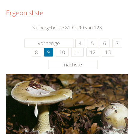
Ergebnisliste
Suchergebnisse 81 bis 90 von 128
vorherige
4
5
6
7
8
9
10
11
12
13
nächste