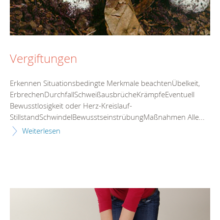
Vergiftungen
Erkennen Situationsbedingte Merkmale beachtenÜbelkeit,
ErbrechenDurchfallSchweißausbrücheKrämpfeEventuell
Bewusstlosigkeit oder Herz-Kreislauf-
StillstandSchwindelBewusstseinstrübungMaßnahmen Alle...
Weiterlesen