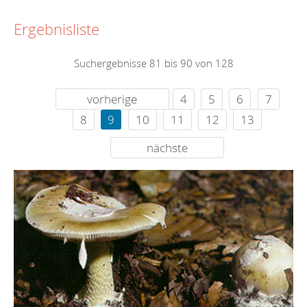
Ergebnisliste
Suchergebnisse 81 bis 90 von 128
vorherige
4
5
6
7
8
9
10
11
12
13
nächste