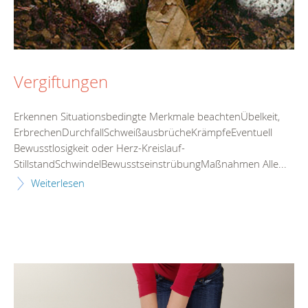
Vergiftungen
Erkennen Situationsbedingte Merkmale beachtenÜbelkeit,
ErbrechenDurchfallSchweißausbrücheKrämpfeEventuell
Bewusstlosigkeit oder Herz-Kreislauf-
StillstandSchwindelBewusstseinstrübungMaßnahmen Alle...
Weiterlesen