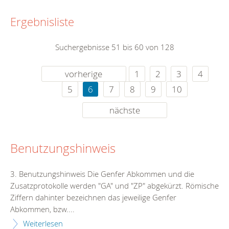
Ergebnisliste
Suchergebnisse 51 bis 60 von 128
vorherige
1
2
3
4
5
6
7
8
9
10
nächste
Benutzungshinweis
3. Benutzungshinweis Die Genfer Abkommen und die
Zusatzprotokolle werden "GA" und "ZP" abgekürzt. Römische
Ziffern dahinter bezeichnen das jeweilige Genfer
Abkommen, bzw....
Weiterlesen