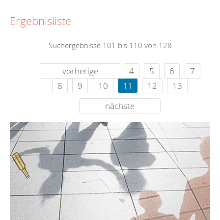
Ergebnisliste
Suchergebnisse 101 bis 110 von 128
vorherige
4
5
6
7
8
9
10
11
12
13
nächste