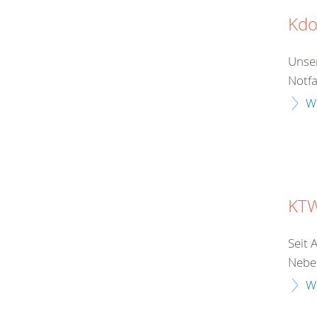
Kdo
Unse
Notfa
W
KTW
Seit 
Neben
W