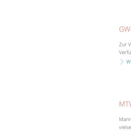
GW-
Zur V
Verfü
W
MTW
Mann
viels