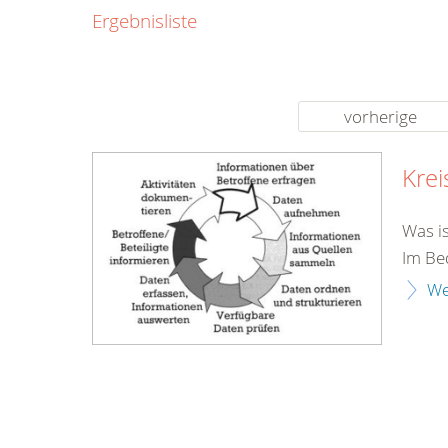
0800
Ergebnisliste
00
Infos fü
kostenf
rund um d
vorherige
Krei
Was i
Im Bed
We