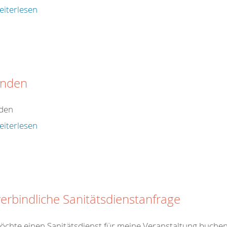
eiterlesen
nden
den
eiterlesen
erbindliche Sanitätsdienstanfrage
öchte einen Sanitätsdienst für meine Veranstaltung buche