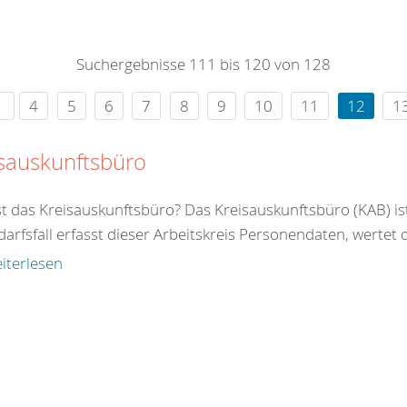
0
365
0
r Sie
Suchergebnisse 111 bis 120 von 128
rei
ie Uhr
4
5
6
7
8
9
10
11
12
1
sauskunftsbüro
st das Kreisauskunftsbüro? Das Kreisauskunftsbüro (KAB) is
arfsfall erfasst dieser Arbeitskreis Personendaten, wertet di
iterlesen