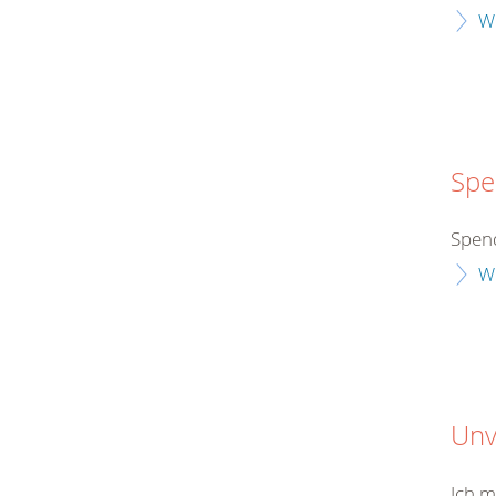
W
Spe
Spen
W
Unv
Ich m