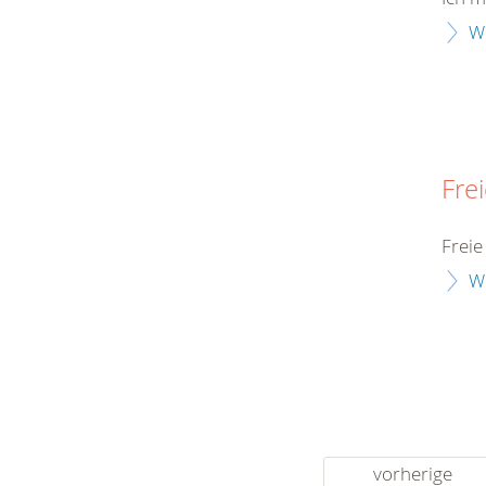
W
Fre
Freie
W
vorherige